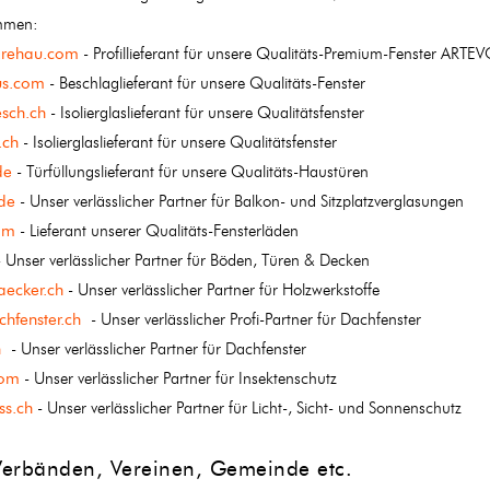
mmen:
.rehau.com
- Profillieferant für unsere Qualitäts-Premium-Fenster ARTE
us.com
- Beschlaglieferant für unsere Qualitäts-Fenster
sch.ch
- Isolierglaslieferant für unsere Qualitätsfenster
.ch
- Isolierglaslieferant für unsere Qualitätsfenster
de
- Türfüllungslieferant für unsere Qualitäts-Haustüren
de
- Unser verlässlicher Partner für Balkon- und Sitzplatzverglasungen
om
- Lieferant unserer Qualitäts-Fensterläden
 Unser verlässlicher Partner für Böden, Türen & Decken
aecker.ch
- Unser verlässlicher Partner für Holzwerkstoffe
hfenster.ch
- Unser verlässlicher Profi-Partner für Dachfenster
h
- Unser verlässlicher Partner für Dachfenster
com
- Unser verlässlicher Partner für Insektenschutz
ss.ch
- Unser verlässlicher Partner für Licht-, Sicht- und Sonnenschutz
 Verbänden, Vereinen, Gemeinde etc.