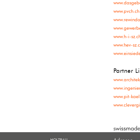
www.dasgeb
www.pvch.ch
www.rewindo
www.gewerbe
www.h-i-sz.c
www.hev-sz.
www.einsiede
Partner L
www.architek
www.ingenieu
www.pit-kael
www.clevergi
HOLZBAU