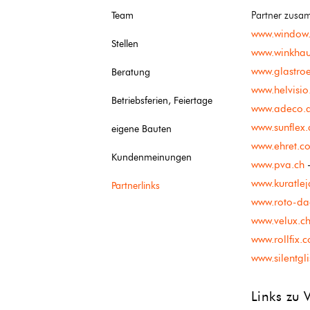
Partner zusa
Team
www.window
Stellen
www.winkha
www.glastroe
Beratung
www.helvisio
Betriebsferien, Feiertage
www.adeco.
www.sunflex.
eigene Bauten
www.ehret.c
Kundenmeinungen
www.pva.ch
-
www.kuratlej
Partnerlinks
www.roto-dac
www.velux.c
www.rollfix.
www.silentgli
Links zu